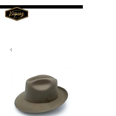
ME
NU
Sombreros Víquez