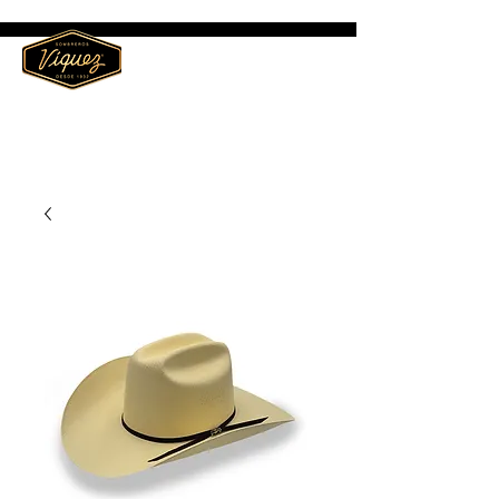
ME
NU
Sombreros Víquez