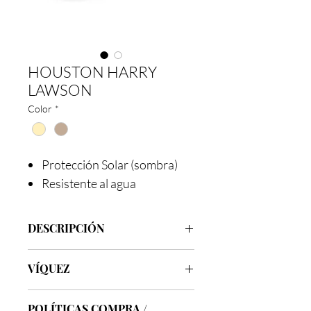
HOUSTON HARRY
LAWSON
Color
*
Protección Solar (sombra)
Resistente al agua
DESCRIPCIÓN
Marca
Víquez
VÍQUEZ
Clase
Harry Lawson
Modelo
Houston
Los sombreros de la línea Víquez son
Ala
10
cm
POLÍTICAS COMPRA /