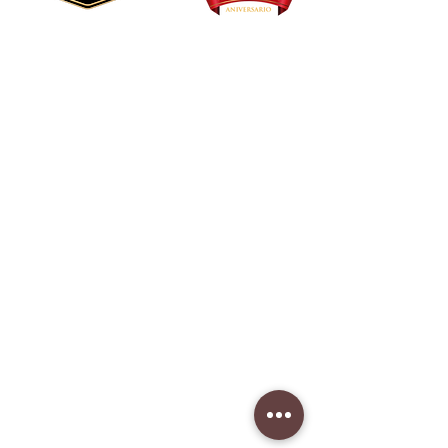
Sombreros
Productos
Outlet
Más vendidos
De Línea
Beyond
Eco R2
Nuestra história
Tu Sombrero Ideal
Quiero ser mayorista
Fábrica
Lunes-viernes: 9am-5pm