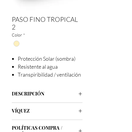
PASO FINO TROPICAL
2
Color
*
Protección Solar (sombra)
Resistente al agua
Transpiribilidad / ventilación
DESCRIPCIÓN
Marca
Víquez
VÍQUEZ
Clase
Tropical 2
Modelo
Paso Fino
Los sombreros de la línea Víquez son
Ala
8.5
cm
POLÍTICAS COMPRA /
varios clásicos, tanto Vaqueros, como
Tallas
53 al 60 / 6 ⅝ al 7 ½