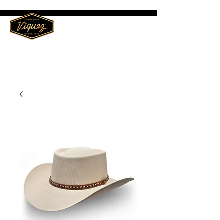
ME
NU
Sombreros Víquez