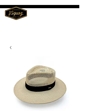
ME
NU
Sombreros Víquez