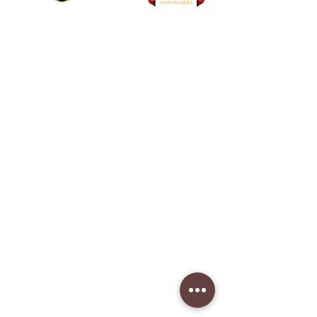
Sombreros
Productos
Outlet
Más vendidos
De Línea
Beyond
Eco R2
Nuestra história
Tu Sombrero Ideal
Quiero ser mayorista
Fábrica
Lunes-viernes: 9am-5pm