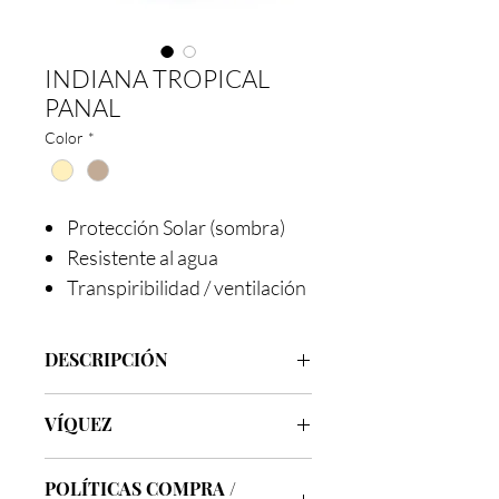
INDIANA TROPICAL
PANAL
Color
*
Protección Solar (sombra)
Resistente al agua
Transpiribilidad / ventilación
DESCRIPCIÓN
Marca
Víquez
VÍQUEZ
Clase
Indiana Tropical Panal
Modelo
Cazador
Los sombreros de la línea Víquez son
Ala
7.5 cm
POLÍTICAS COMPRA /
varios clásicos, tanto Vaqueros, como
Tallas
54 al 60 / 6 ¾ al 7 ½