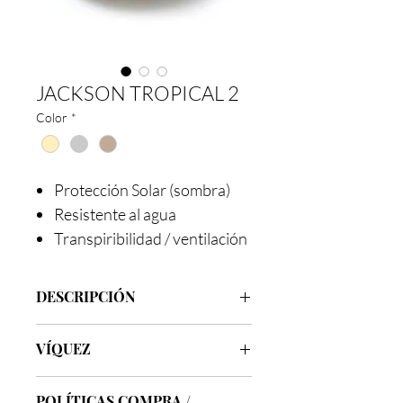
JACKSON TROPICAL 2
Color
*
Protección Solar (sombra)
Resistente al agua
Transpiribilidad / ventilación
DESCRIPCIÓN
Marca
Víquez
VÍQUEZ
Clase
Tropical 2
Modelo
Jackson
Los sombreros de la línea Víquez son
Ala
5.5 cm
POLÍTICAS COMPRA /