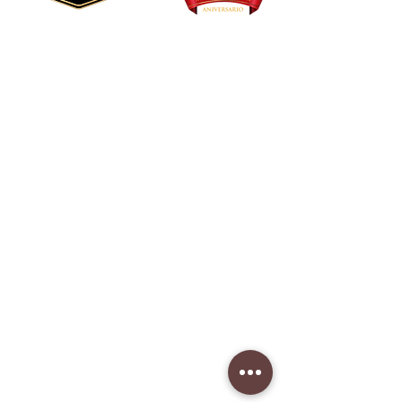
Sombreros
Productos
Outlet
Más vendidos
De Línea
Beyond
Eco R2
Nuestra história
Tu Sombrero Ideal
Quiero ser mayorista
Fábrica
Lunes-viernes: 9am-5pm