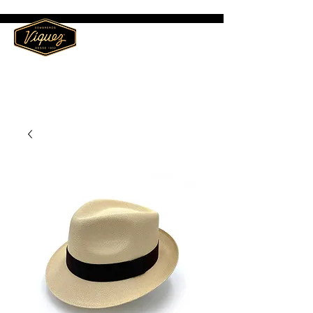
ME
NU
Sombreros Víquez