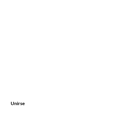
Unirse